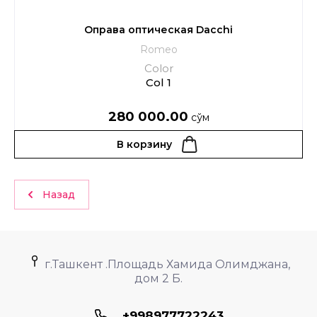
Оправа оптическая Dacchi
Romeo
Color
Col 1
280 000.00
сўм
В корзину
Назад
г.Ташкент .Площадь Хамида Олимджана,
дом 2 Б.
+998977722243