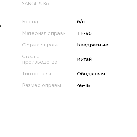
SANGL & Ko
Бренд
б/н
Материал оправы
TR-90
Форма оправы
Квадратные
Страна
Китай
производства
Тип оправы
Ободковая
Размер оправы
46-16