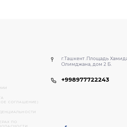
г.Ташкент .Площадь Хамид
Олимджана, дом 2 Б.
+998977722243
НИИ
ТА
КОЕ СОГЛАШЕНИЕ)
ДЕНЦИАЛЬНОСТИ
ЕРАХ ПО
ЗОПАСНОСТИ