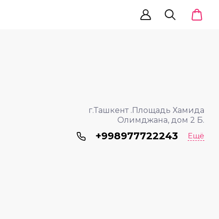
г.Ташкент .Площадь Хамида
Олимджана, дом 2 Б.
+998977722243
Ещё