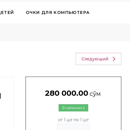
ДЕТЕЙ
ОЧКИ ДЛЯ КОМПЬЮТЕРА
 КОНТЕЙНЕРЫ
Следующий
280 000.00
ы
сўм
В наличии
2
от 1 шт по 1 шт